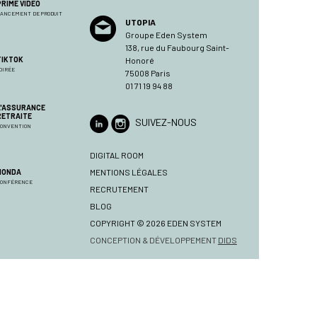
PRIME VIDEO
ANCEMENT DE PRODUIT
UTOPIA
Groupe Eden System
138, rue du Faubourg Saint-
Honoré
TIKTOK
OIRÉE
75008 Paris
01 71 19 94 88
L'ASSURANCE
RETRAITE
SUIVEZ-NOUS
ONVENTION
DIGITAL ROOM
MENTIONS LÉGALES
HONDA
CONFÉRENCE
RECRUTEMENT
BLOG
COPYRIGHT © 2026 EDEN SYSTEM
CONCEPTION & DÉVELOPPEMENT
DIDS