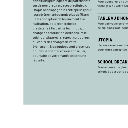
conditions privilégiés et de partenariats
Pour donner une nouv
sur de nombreux espaces prestigieux,
votre gala ou votre so
Utopia accompagne les entreprises pour
leurs événements depuis plus de 15 ans.
TABLEAU D’HO
De la conception de l’événement à sa
Pour que votre cérém
réalisation, de la recherche de
de diplômes soit inoub
prestataire à l’expertise technique, un
chargé de production dédié assure le
suivi logistique et le respect scrupuleux
UTOPIA
du cahier des charges de votre
L’agence événementiel
événement. Nos équipes sont présentes
pour votre entreprise
pour vous orienter et vous conseiller,
pour faire de votre manifestation une
réussite.
SCHOOL BREAK
Pouvez-vous imaginer 
privatisé pour votre éc