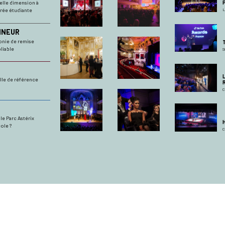
elle dimension à
irée étudiante
L
NNEUR
onie de remise
liable
S
le de référence
C
le Parc Astérix
ole ?